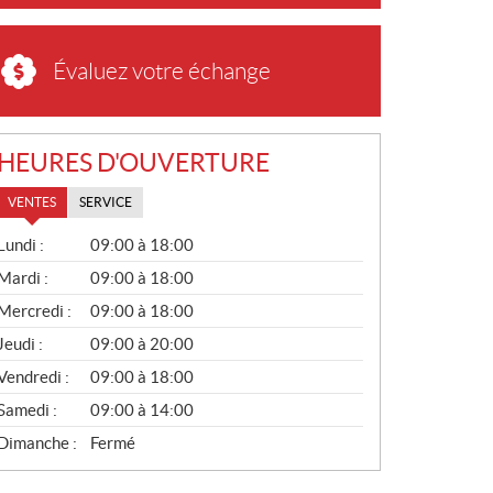
Évaluez votre échange
HEURES D'OUVERTURE
VENTES
SERVICE
V
Lundi :
09:00 à 18:00
E
N
Mardi :
09:00 à 18:00
T
Mercredi :
09:00 à 18:00
E
S
Jeudi :
09:00 à 20:00
Vendredi :
09:00 à 18:00
Samedi :
09:00 à 14:00
Dimanche :
Fermé