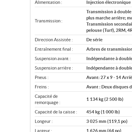
s
Alimentation :
Injection électronique
Transmission à double
plus marche arrière; m
Transmission :
Transmission secondair
pelouse (Turf), 2RM, 4
Direction Assistée :
De série
Entraînement final :
Arbres de transmission
Suspension avant :
Indépendante à double
Suspension arrière :
Indépendante à double
Pneus :
Avant: 27 x 9 - 14 Arriè
Freins :
Avant : Deux disques 
Capacité de
1 134 kg (2 500 lb)
remorquage :
Capacité de la caisse :
454 kg (1 000 lb)
Longeur :
3 025 mm (119,1 po)
Largeur :
1 626 mm (64 po)