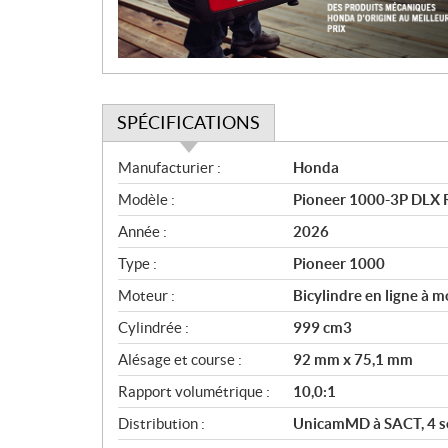
i
o
n
SPÉCIFICATIONS
S
Manufacturier :
Honda
p
Modèle :
Pioneer 1000-3P DLX 
é
c
Année :
2026
i
Type :
Pioneer 1000
f
i
Moteur :
Bicylindre en ligne à m
c
Cylindrée :
999 cm3
a
Alésage et course :
92 mm x 75,1 mm
t
i
Rapport volumétrique :
10,0:1
o
Distribution :
UnicamMD à SACT, 4 so
n