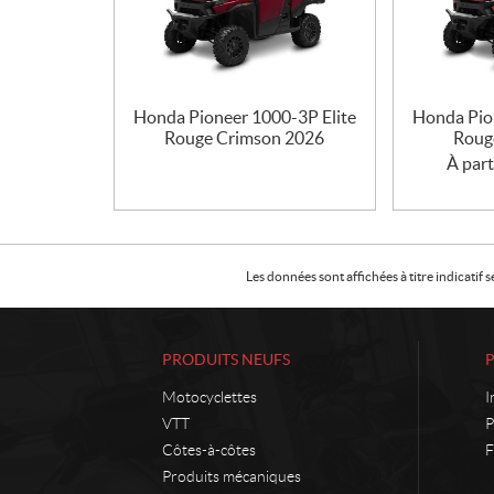
Honda Pioneer 1000-3P Elite
Honda Pio
Rouge Crimson 2026
Roug
À part
Les données sont affichées à titre indicati
PRODUITS NEUFS
Motocyclettes
I
VTT
P
Côtes-à-côtes
F
Produits mécaniques