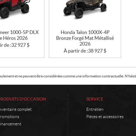
neer 1000-5P DLX
Honda Talon 1000X-4P
e Héros 2026
Bronze Forgé Mat Métallisé
2026
ir de :
32 927
$
À partir de :
38 927
$
f seulement et ne peuvent être considérées comme une information contractuelle. N'hésite
PRODUITS D'OCCASION
SERVICE
nventaire complet
Entretien
romotions
Pièces et accessoires
inancement