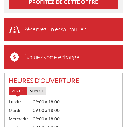
PROFITEZ DE CETTE OFFRE
Réservez un essai routier
Évaluez votre échange
HEURES D'OUVERTURE
VENTES
SERVICE
V
Lundi :
09:00 à 18:00
E
N
Mardi :
09:00 à 18:00
T
Mercredi :
09:00 à 18:00
E
S