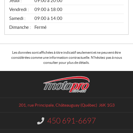
Jeudi :
09:00 à 20:00
Vendredi :
09:00 à 18:00
Samedi :
09:00 à 14:00
Dimanche :
Fermé
Les données sont affichées à titre indicatif seulement et ne peuvent être
considérées comme une information contractuelle. N'hésitez pas à nous
consulter pour plus de détails.
C
M
o
o
n
t
t
o
a
p
201, rue Principale
,
Châteauguay
(Québec)
J6K 1G3
c
r
t
o
450 691-6697
I
R
n
i
f