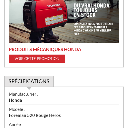
m
o
t
i
o
n
PRODUITS MÉCANIQUES HONDA
VOIR CETTE PROMOTION
SPÉCIFICATIONS
S
Manufacturier :
p
Honda
é
Modèle :
c
Foreman 520 Rouge Héros
i
f
Année :