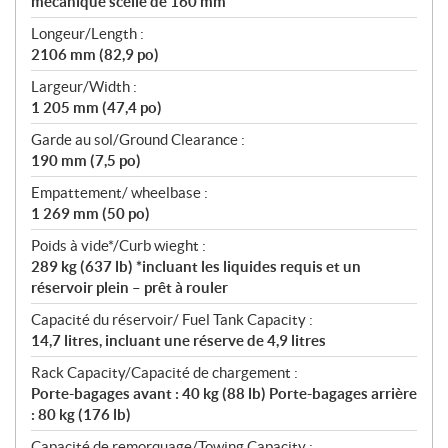
mécanique scellé de 160 mm
Longeur/Length :
2106 mm (82,9 po)
Largeur/Width :
1 205 mm (47,4 po)
Garde au sol/Ground Clearance :
190 mm (7,5 po)
Empattement/ wheelbase :
1 269 mm (50 po)
Poids à vide*/Curb wieght :
289 kg (637 lb) *incluant les liquides requis et un
réservoir plein – prêt à rouler
Capacité du réservoir/ Fuel Tank Capacity :
14,7 litres, incluant une réserve de 4,9 litres
Rack Capacity/Capacité de chargement :
Porte-bagages avant : 40 kg (88 lb) Porte-bagages arrière
: 80 kg (176 lb)
Capacité de remorquage/Towing Capacity :