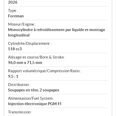
i
2026
c
Type :
a
Foreman
t
Moteur/Engine :
i
Monocylindre à refroidissement par liquide et montage
o
longitudinal
n
s
Cylindrée/Displacement :
518 cc3
Alésage et course/Bore & Stroke :
96,0 mm x 71,5 mm
Rapport volumétrique/Compression Ratio :
9,5 : 1
Distribution :
Soupapes en tête, 2 soupapes
Alimentation/Fuel System :
Injection électronique PGM-FI
Transmission :