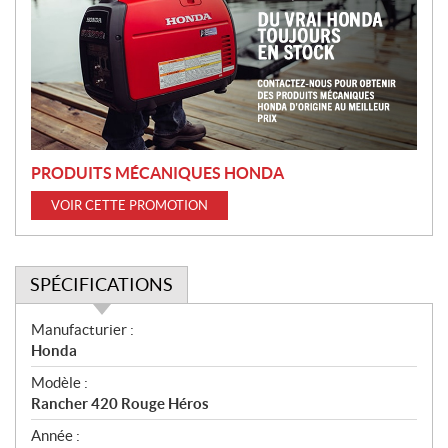
m
o
t
i
o
n
PRODUITS MÉCANIQUES HONDA
VOIR CETTE PROMOTION
SPÉCIFICATIONS
S
Manufacturier :
p
Honda
é
Modèle :
c
Rancher 420 Rouge Héros
i
f
Année :