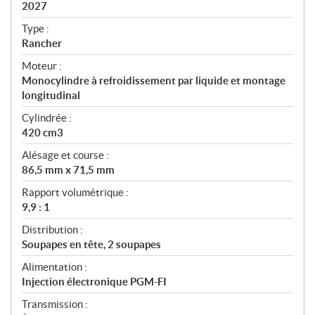
i
2027
c
Type :
a
Rancher
t
Moteur :
i
Monocylindre à refroidissement par liquide et montage
o
longitudinal
n
s
Cylindrée :
420 cm3
Alésage et course :
86,5 mm x 71,5 mm
Rapport volumétrique :
9,9 : 1
Distribution :
Soupapes en tête, 2 soupapes
Alimentation :
Injection électronique PGM-FI
Transmission :