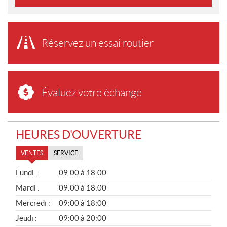
Réservez un essai routier
Évaluez votre échange
HEURES D'OUVERTURE
VENTES
SERVICE
V
Lundi :
09:00 à 18:00
E
N
Mardi :
09:00 à 18:00
T
Mercredi :
09:00 à 18:00
E
S
Jeudi :
09:00 à 20:00