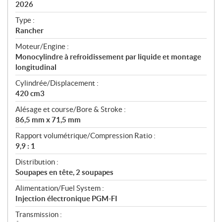
i
2026
c
Type :
a
Rancher
t
Moteur/Engine :
i
Monocylindre à refroidissement par liquide et montage
o
longitudinal
n
s
Cylindrée/Displacement :
420 cm3
Alésage et course/Bore & Stroke :
86,5 mm x 71,5 mm
Rapport volumétrique/Compression Ratio :
9,9 : 1
Distribution :
Soupapes en tête, 2 soupapes
Alimentation/Fuel System :
Injection électronique PGM-FI
Transmission :