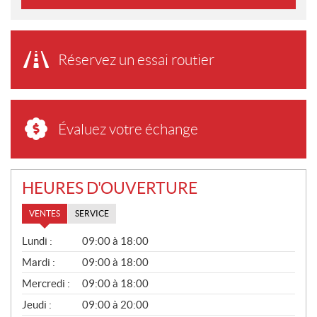
Réservez un essai routier
Évaluez votre échange
HEURES D'OUVERTURE
VENTES
SERVICE
V
Lundi :
09:00 à 18:00
E
N
Mardi :
09:00 à 18:00
T
Mercredi :
09:00 à 18:00
E
S
Jeudi :
09:00 à 20:00