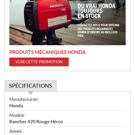
m
o
t
i
o
n
PRODUITS MÉCANIQUES HONDA
VOIR CETTE PROMOTION
SPÉCIFICATIONS
S
Manufacturier :
p
Honda
é
Modèle :
c
Rancher 420 Rouge Héros
i
f
Année :