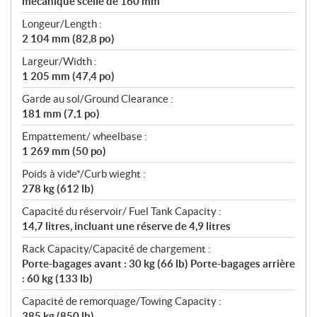
mécanique scellé de 160 mm
Longeur/Length :
2 104 mm (82,8 po)
Largeur/Width :
1 205 mm (47,4 po)
Garde au sol/Ground Clearance :
181 mm (7,1 po)
Empattement/ wheelbase :
1 269 mm (50 po)
Poids à vide*/Curb wieght :
278 kg (612 lb)
Capacité du réservoir/ Fuel Tank Capacity :
14,7 litres, incluant une réserve de 4,9 litres
Rack Capacity/Capacité de chargement :
Porte-bagages avant : 30 kg (66 lb) Porte-bagages arrière
: 60 kg (133 lb)
Capacité de remorquage/Towing Capacity :
385 kg (850 lb)