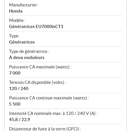
S
Manufacturier :
p
Honda
é
Modèle :
c
Génératrices EU7000isCT1
i
f
Type :
i
Génératrices
c
Type de génératrice :
a
À deux onduleurs
t
Puissance CA maximale (watts) :
i
7 000
o
n
Tension CA disponible (volts) :
s
120 / 240
Puissance CA continue maximale (watts) :
5 500
Intensité CA nominale max. à 120 / 240 V (A) :
45,8 / 22,9
Disjoncteur de fuite à la terre (GFCI) :