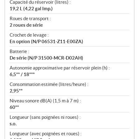
Capacité du réservoir (litres) :
19,2 L (4,22 gal Imp.)
Roues de transport :
2 roues de série
Crochet de levage :
En option (N/P 06531-Z11-E00ZA)
Batterie :
De série (N/P 31500-MCR-D02AH)
Autonomie approximative par réservoir plein (h) :
6,5** / 18***
Consommation estimée (litres/heure) :
2,95**
Niveau sonore dB(A) (1,5 m à 7 m) :
60**
Longueur (sans poignées ni roues) :
s.o.
Longueur (avec poignées et roues) :