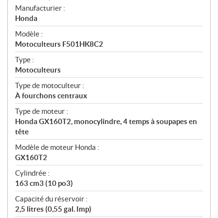
S
Manufacturier :
p
Honda
é
Modèle :
c
Motoculteurs F501HK8C2
i
f
Type :
i
Motoculteurs
c
Type de motoculteur :
a
À fourchons centraux
t
Type de moteur :
i
Honda GX160T2, monocylindre, 4 temps à soupapes en
o
tête
n
s
Modèle de moteur Honda :
GX160T2
Cylindrée :
163 cm3 (10 po3)
Capacité du réservoir :
2,5 litres (0,55 gal. Imp)