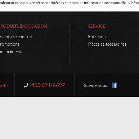
f seulement et ne peuvent être considérées comme une information contractuelle. N'hésite
PRODUITS D'OCCASION
SERVICE
nventaire complet
Entretien
romotions
Pièces et accessoires
inancement
450 691-6697
Information :
1G3
Suivez-nous