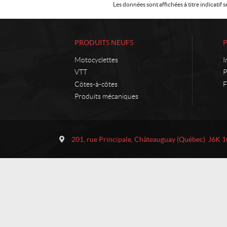
Les données sont affichées à titre indicati
PRODUITS NEUFS
Motocyclettes
I
VTT
P
Côtes-à-côtes
F
Produits mécaniques
C
M
o
o
201, rue Principale
,
Châteauguay
(Québec)
J6K 
n
t
t
o
a
p
c
r
t
o
R
i
v