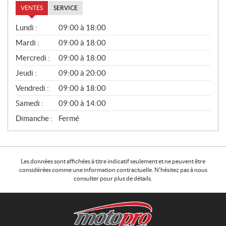
VENTES
SERVICE
V
Lundi :
09:00 à 18:00
E
N
Mardi :
09:00 à 18:00
T
Mercredi :
09:00 à 18:00
E
S
Jeudi :
09:00 à 20:00
Vendredi :
09:00 à 18:00
Samedi :
09:00 à 14:00
Dimanche :
Fermé
Les données sont affichées à titre indicatif seulement et ne peuvent être
considérées comme une information contractuelle. N'hésitez pas à nous
consulter pour plus de détails.
C
M
o
o