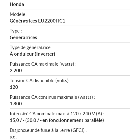
p
Honda
é
Modèle :
c
Génératrices EU2200iTC1
i
f
Type :
i
Génératrices
c
Type de génératrice :
a
À onduleur (Inverter)
t
Puissance CA maximale (watts) :
i
2 200
o
n
Tension CA disponible (volts) :
s
120
Puissance CA continue maximale (watts) :
1 800
Intensité CA nominale max. à 120 / 240 V (A) :
15,0 / - (30,0 / - en fonctionnement parallèle)
Disjoncteur de fuite à la terre (GFCI) :
s.o.